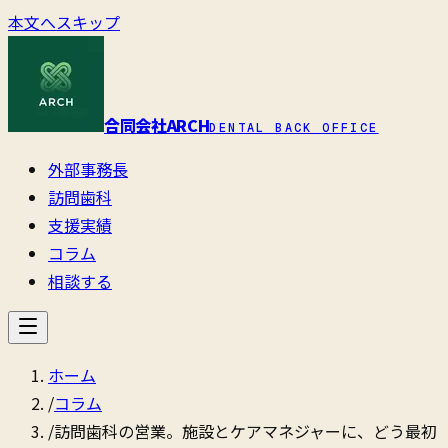
本文へスキップ
合同会社ARCH
DENTAL BACK OFFICE
外部事務長
訪問歯科
支援実績
コラム
相談する
ホーム
/
コラム
/
訪問歯科の営業。施設とケアマネジャーに、どう最初