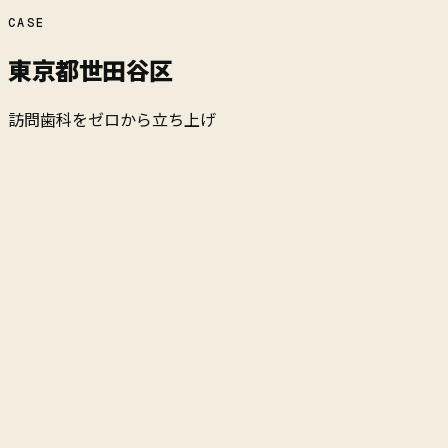
CASE
東京都世田谷区
訪問歯科をゼロから立ち上げ
支援の内容
訪問歯科をゼロから立ち上げ
経過
立ち上げ4か月
連携した施設
1件
検診を実施した人数
36名