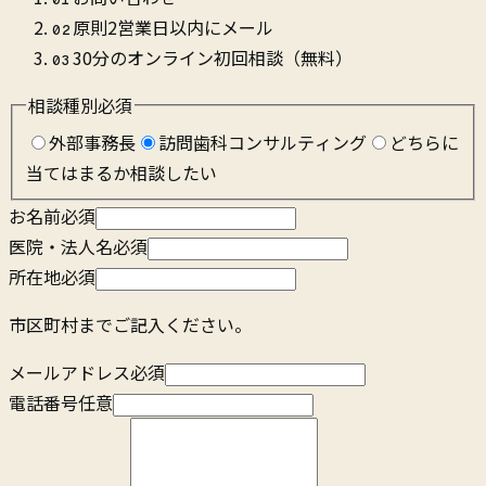
01
原則2営業日以内にメール
02
30分のオンライン初回相談（無料）
03
相談種別
必須
外部事務長
訪問歯科コンサルティング
どちらに
当てはまるか相談したい
お名前
必須
医院・法人名
必須
所在地
必須
市区町村までご記入ください。
メールアドレス
必須
電話番号
任意