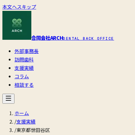
本文へスキップ
合同会社ARCH
DENTAL BACK OFFICE
外部事務長
訪問歯科
支援実績
コラム
相談する
ホーム
/
支援実績
/
東京都世田谷区