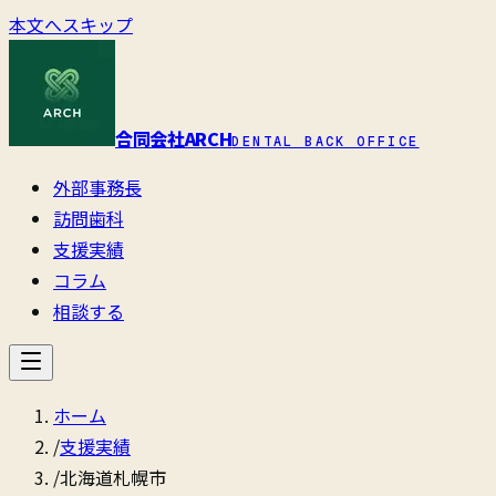
本文へスキップ
合同会社ARCH
DENTAL BACK OFFICE
外部事務長
訪問歯科
支援実績
コラム
相談する
ホーム
/
支援実績
/
北海道札幌市