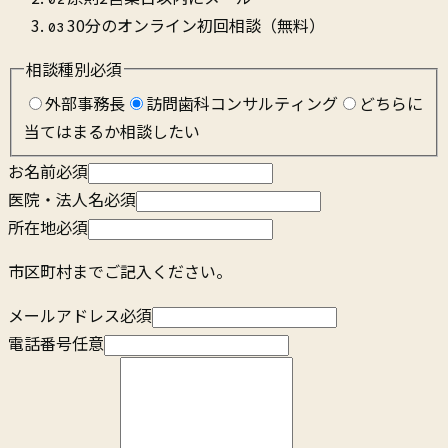
02
30分のオンライン初回相談（無料）
03
相談種別
必須
外部事務長
訪問歯科コンサルティング
どちらに
当てはまるか相談したい
お名前
必須
医院・法人名
必須
所在地
必須
市区町村までご記入ください。
メールアドレス
必須
電話番号
任意