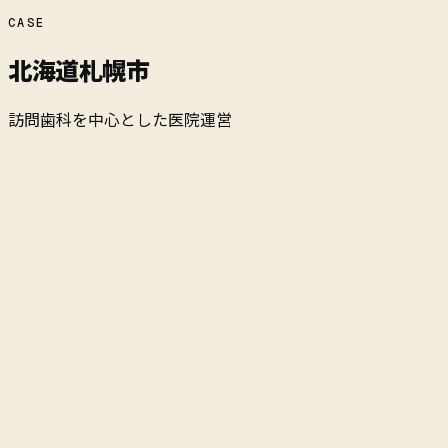
CASE
北海道札幌市
訪問歯科を中心とした医院運営
開業
2024年1月
医院の形
訪問歯科を中心とした医院運営
実績の時点
2026年6月
医院全体の月商
800万円